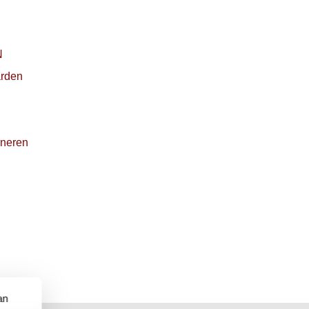
N
rden
rneren
an