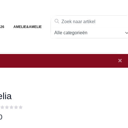
026
AMELIE&AMELIE
×
lia
0