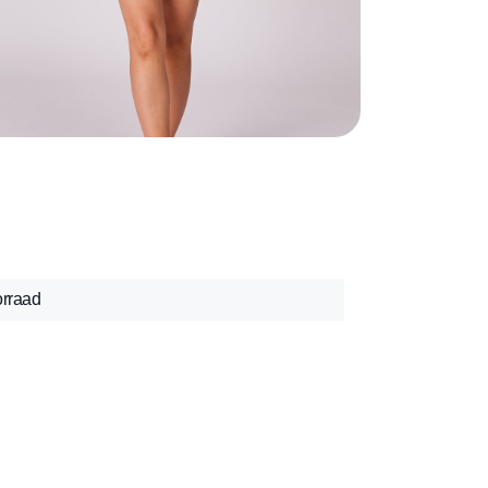
orraad