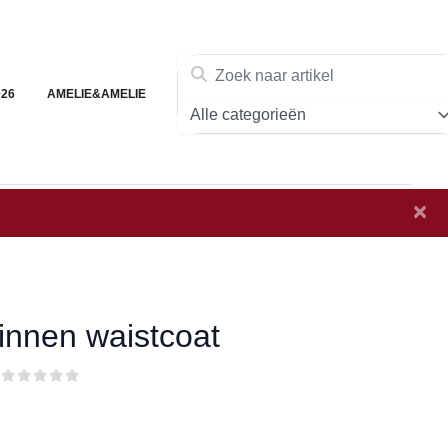
026
AMELIE&AMELIE
×
linnen waistcoat