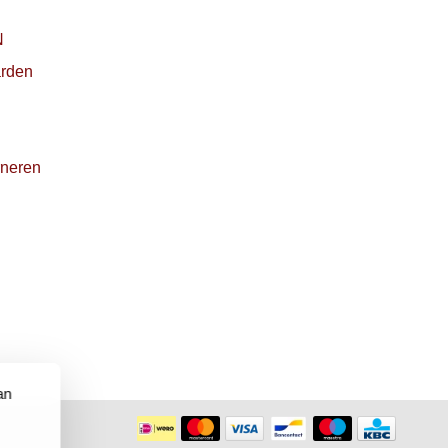
N
rden
rneren
an