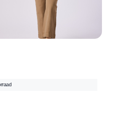
orraad