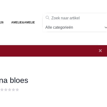
026
AMELIE&AMELIE
×
na bloes