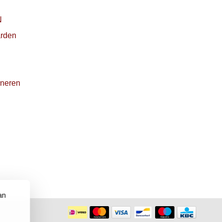
N
rden
rneren
an