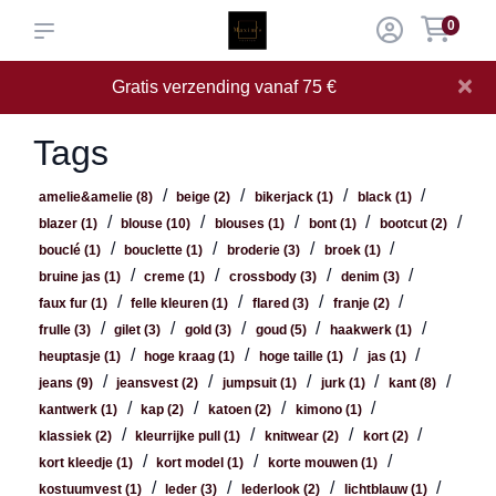
0
×
Gratis verzending vanaf 75 €
Tags
/
/
/
/
amelie&amelie
(8)
beige
(2)
bikerjack
(1)
black
(1)
/
/
/
/
/
blazer
(1)
blouse
(10)
blouses
(1)
bont
(1)
bootcut
(2)
/
/
/
/
bouclé
(1)
bouclette
(1)
broderie
(3)
broek
(1)
/
/
/
/
bruine jas
(1)
creme
(1)
crossbody
(3)
denim
(3)
/
/
/
/
faux fur
(1)
felle kleuren
(1)
flared
(3)
franje
(2)
/
/
/
/
/
frulle
(3)
gilet
(3)
gold
(3)
goud
(5)
haakwerk
(1)
/
/
/
/
heuptasje
(1)
hoge kraag
(1)
hoge taille
(1)
jas
(1)
/
/
/
/
/
jeans
(9)
jeansvest
(2)
jumpsuit
(1)
jurk
(1)
kant
(8)
/
/
/
/
kantwerk
(1)
kap
(2)
katoen
(2)
kimono
(1)
/
/
/
/
klassiek
(2)
kleurrijke pull
(1)
knitwear
(2)
kort
(2)
/
/
/
kort kleedje
(1)
kort model
(1)
korte mouwen
(1)
/
/
/
/
kostuumvest
(1)
leder
(3)
lederlook
(2)
lichtblauw
(1)