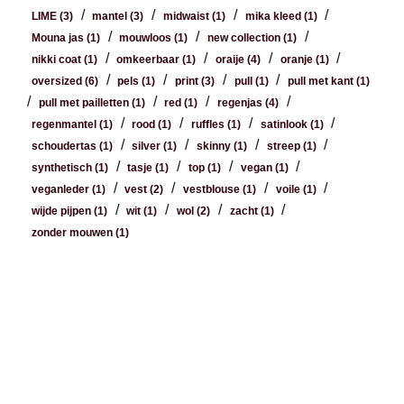
/
/
/
/
LIME
(3)
mantel
(3)
midwaist
(1)
mika kleed
(1)
/
/
/
Mouna jas
(1)
mouwloos
(1)
new collection
(1)
/
/
/
/
nikki coat
(1)
omkeerbaar
(1)
oraije
(4)
oranje
(1)
/
/
/
/
oversized
(6)
pels
(1)
print
(3)
pull
(1)
pull met kant
(1)
/
/
/
/
pull met pailletten
(1)
red
(1)
regenjas
(4)
/
/
/
/
regenmantel
(1)
rood
(1)
ruffles
(1)
satinlook
(1)
/
/
/
/
schoudertas
(1)
silver
(1)
skinny
(1)
streep
(1)
/
/
/
/
synthetisch
(1)
tasje
(1)
top
(1)
vegan
(1)
/
/
/
/
veganleder
(1)
vest
(2)
vestblouse
(1)
voile
(1)
/
/
/
/
wijde pijpen
(1)
wit
(1)
wol
(2)
zacht
(1)
zonder mouwen
(1)