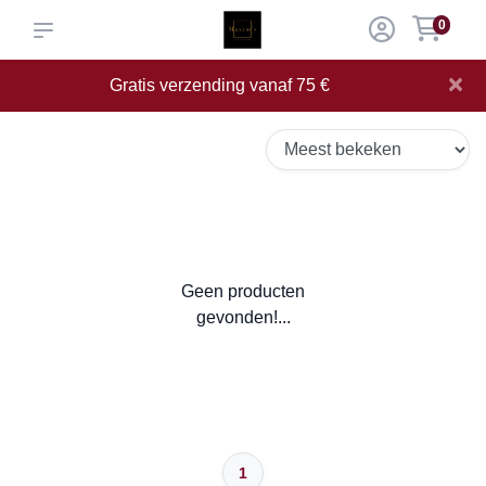
0
×
Gratis verzending vanaf 75 €
Geen producten
gevonden!...
1