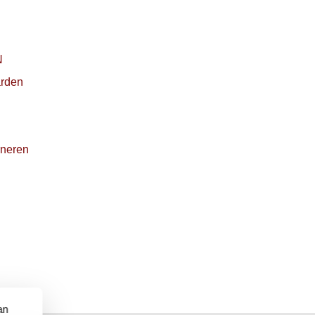
N
rden
rneren
an