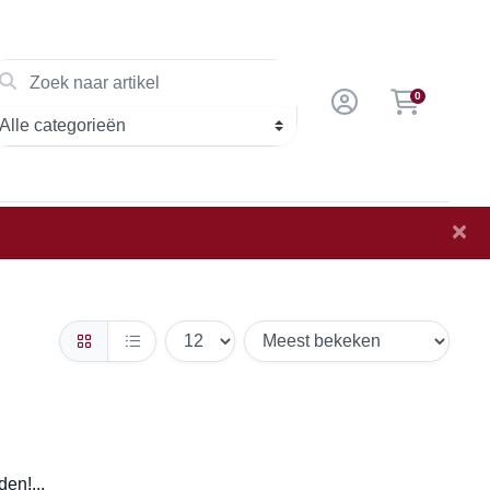
0
×
en!...