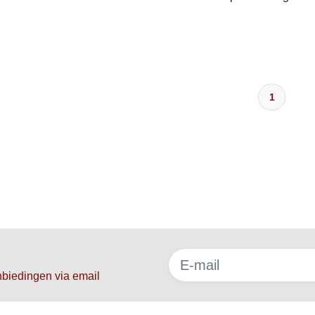
1
f
nbiedingen via email