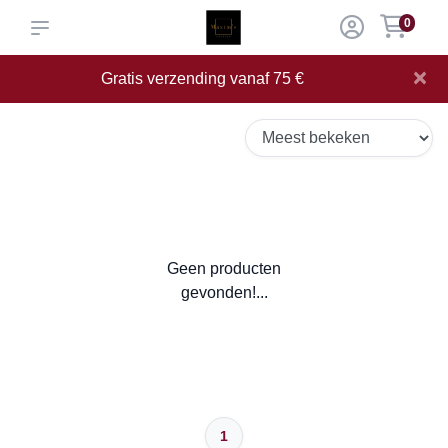
0
×
Gratis verzending vanaf 75 €
Geen producten
gevonden!...
1