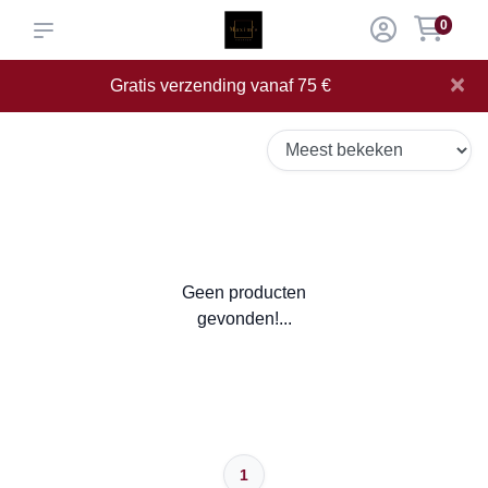
0
×
Gratis verzending vanaf 75 €
Geen producten
gevonden!...
1