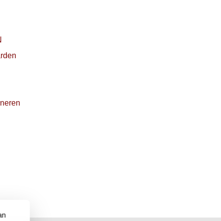
N
rden
rneren
an